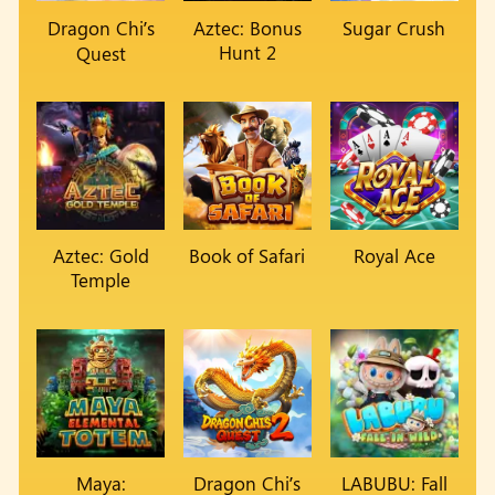
Dragon Chi’s
Aztec: Bonus
Sugar Crush
Hunt 2
Quest
Aztec: Gold
Book of Safari
Royal Ace
Temple
Maya:
Dragon Chi’s
LABUBU: Fall