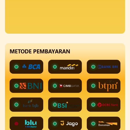
METODE PEMBAYARAN