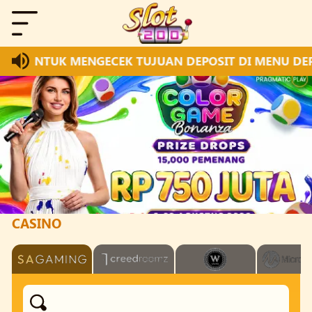
AN UNTUK MENGECEK TUJUAN DEPOSIT DI MENU DEP
CASINO