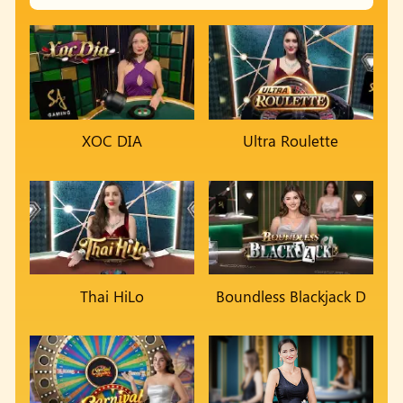
XOC DIA
Ultra Roulette
Thai HiLo
Boundless Blackjack D