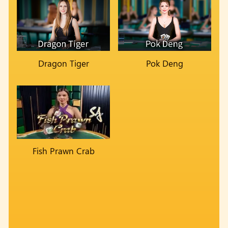
Dragon Tiger
Pok Deng
Fish Prawn Crab